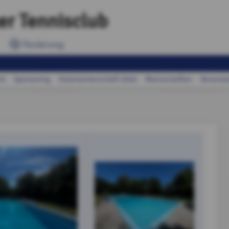
er Tennisclub
Forderung
nt
Sponsoring
Holzmeisterschaft 2026
Mannschaften
Veransta