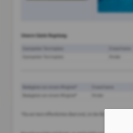
Unsere Gäste Regelung:
Gastspieler Tennisplatz
Erwachsene
Gastspieler Tennisplatz
Kinder
Badegäste von einem Mitglied*
Erwachsene
Badegäste von einem Mitglied*
Kinder
*Da wir kein öffentliches Bad sind, ist die Benützung auss