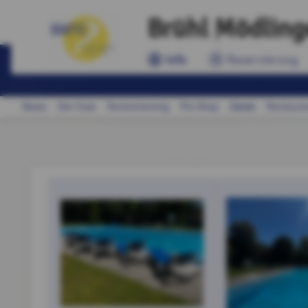
Brühl Mödling
Info
Reservierung
Gäste
News
Der Club
Tennistraining
Pro Shop
Restaura