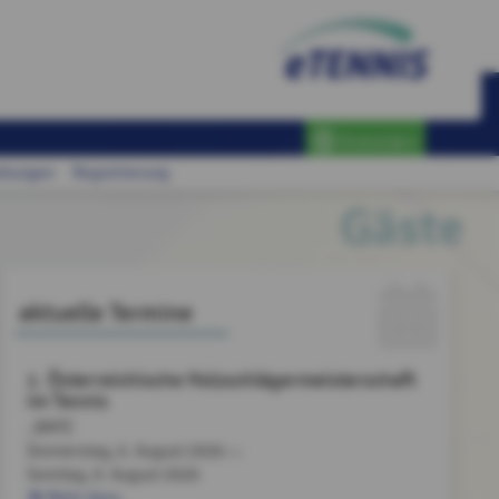
Anmelden
ltungen
Registrierung
Gäste
aktuelle Termine
1. Österreichische Holzschlägermeisterschaft
im Tennis
, BMTC
Donnerstag, 6. August 2026
bis
Sonntag,
9. August 2026
Mehr dazu