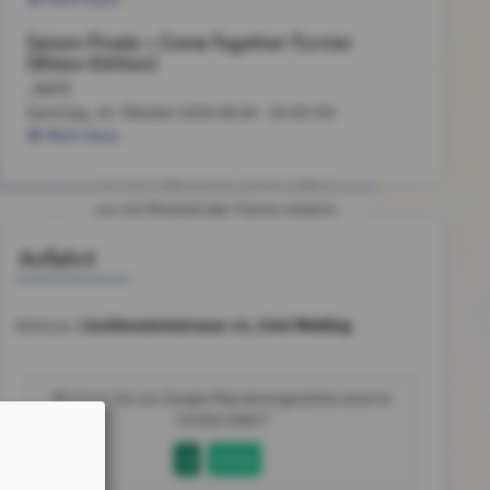
Saison-Finale + Come-Together-Turnier
(Wiesn-Edition)
, BMTC
Samstag, 10. Oktober 2026
08:00 - 20:00 Uhr
Mehr dazu
nur mit Mitglied oder Trainer möglich
nur mit Mitglied oder Trainer möglich
Anfahrt
Liechtensteinstrasse 13, 2340 Mödling
Adresse:
Möchten Sie von
Google Map
bereitgestellte externe
Inhalte laden?
Ja
Immer