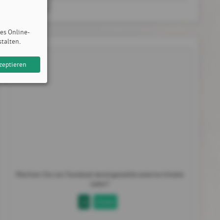
des Online-
stalten.
zeptieren
Möchten Sie von
Facebook
bereitgestellte externe Inhalte
laden?
Ja
Immer