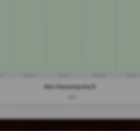
 3
Platz 4
Platz 5
Platz 6
Platz 7
Abo-Gesamtpreis/h
€ 0