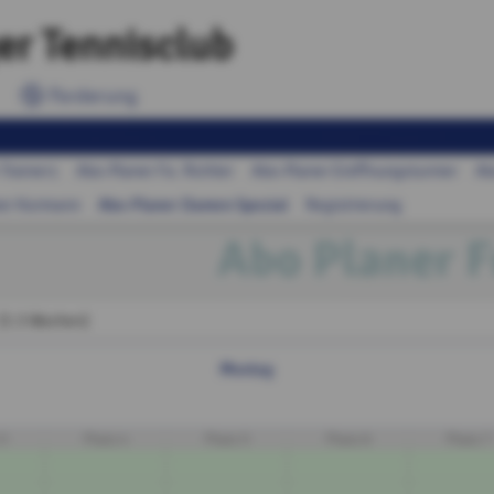
er Tennisclub
Forderung
Trainer1
Abo-Planer Fa. Richter
Abo-Planer Eröffnungsturnier
Ab
Abo-Planer Damen Spezial
er Kormann
Registrierung
Abo Planer F
 (5.3 Wochen)
Montag
 3
Platz 4
Platz 5
Platz 6
Platz 7