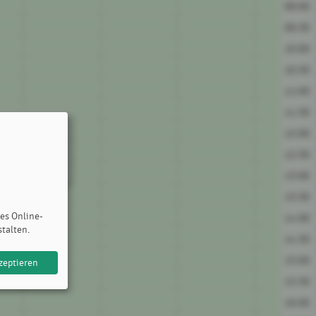
09:00
09:30
10:00
10:30
11:00
11:30
12:00
12:30
13:00
13:30
des Online-
14:00
stalten.
14:30
15:00
zeptieren
15:30
16:00