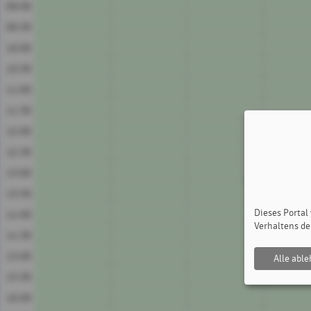
09:00
09:30
10:00
10:30
11:00
11:30
12:00
12:30
13:00
13:30
Dieses Portal
14:00
Verhaltens de
14:30
15:00
Alle abl
15:30
16:00