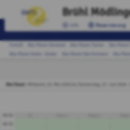
Brühl Mödling
Info
Reservierung
Freiluft
Abo-Planer Vorstand
Abo-Planer Trainer
Abo-Planer 
Abo-Planer Andre - Daiker
Abo-Planer Abo Kormann
Abo-Plan
Abo Dauer
: Mittwoch, 20. Mai 2026 bis Donnerstag, 25. Juni 2026 ·
08:00
CC
Platz 1
Platz 2
Platz
08:30